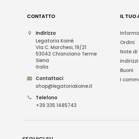
CONTATTO
IL TUO
Indirizzo
Informa
Legatoria Koiné
Ordini
Via C. Marchesi, 19/21
Note di
53042 Chianciano Terme
Siena
Indirizzi
Italia
Buoni
Contattaci
I comme
shop@legatoriakoine.it
Telefono
+39 335 1485743
SEGUICI SU