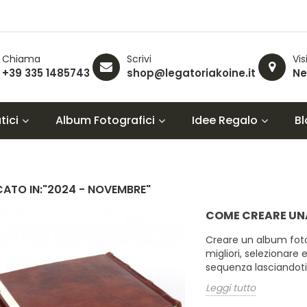
Chiama
Scrivi
Vis
+39 335 1485743
shop@legatoriakoine.it
Ne
ici
Album Fotografici
Idee Regalo
Bl
CATO IN:"2024 - NOVEMBRE"
COME CREARE UNA
Creare un album fotog
migliori, selezionare 
sequenza lasciandoti 
Leggi tutto