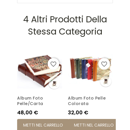
4 Altri Prodotti Della
Stessa Categoria
favorite_border
favorite_border
Album Foto
Album Foto Pelle
Albu
Pelle/carta
Colorata
Prez
54,
Prezzo
Prezzo
48,00 €
32,00 €
ME
METTI NEL CARRELLO
METTI NEL CARRELLO