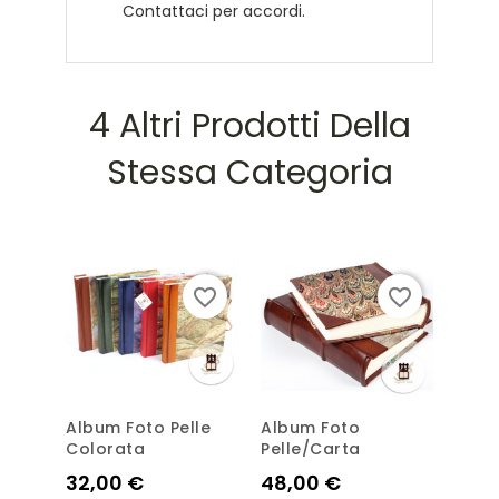
Contattaci per accordi.
4 Altri Prodotti Della
Stessa Categoria
favorite_border
favorite_border
Album Foto Pelle
Album Foto
Albu
Colorata
Pelle/carta
Medi
Prezzo
Prezzo
Prez
32,00 €
48,00 €
46,