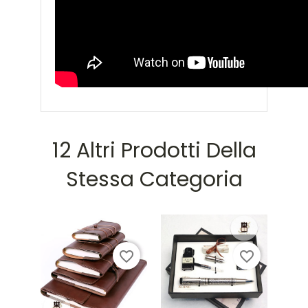
12 Altri Prodotti Della
Stessa Categoria
favorite_border
favorite_border