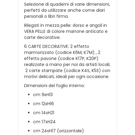
Selezione di quaderni di varie dimensioni,
perfetti da utilizzare anche come diari
personali o libri firma.
R
ilegati in mezza pelle: dorso
e angoli in
VERA PELLE di colore marrone anticato e
carte decorative
.
6 CARTE DECORATIVE: 2 effetto
marmorizzato (codice K6M, K7M) , 2
effetto pavone (codice K17P, K20P)
realizzate a mano per noi da artisti locali;
2 carte stampate (codice K4S, K5S) con
motivi delicati, ideali per ogni occasione.
Dimensioni del foglio interno:
cm 9xH13
cm 12xH16
cm 14xH21
cm 17xH24
cm 24xH17 (orizzontale)