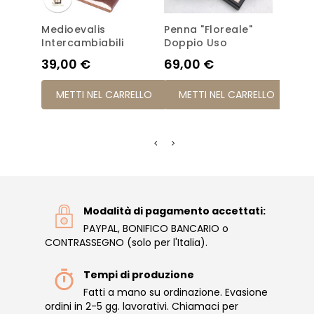
Medioevalis
Penna "Floreale"
Diari
Intercambiabili
Doppio Uso
Prez
59,
Prezzo
Prezzo
39,00 €
69,00 €
ME
METTI NEL CARRELLO
METTI NEL CARRELLO
Modalità di pagamento accettati:
PAYPAL, BONIFICO BANCARIO o
CONTRASSEGNO (solo per l'Italia).
Tempi di produzione
Fatti a mano su ordinazione. Evasione
ordini in 2-5 gg. lavorativi. Chiamaci per