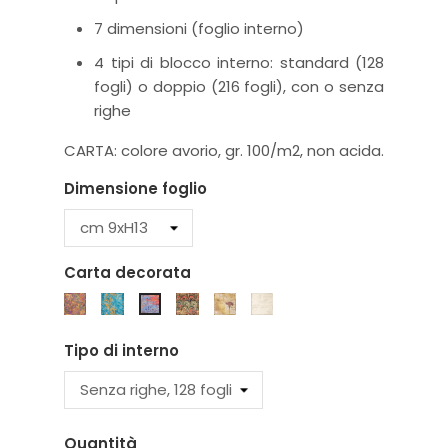
7 dimensioni (foglio interno)
4 tipi di blocco interno: standard (128
fogli) o doppio (216 fogli), con o senza
righe
CARTA: colore avorio, gr. 100/m2, non acida.
Dimensione foglio
Carta decorata
K6M
K7M
K18P
K4S
K5S
K17P
Tipo di interno
Quantità