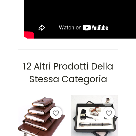
12 Altri Prodotti Della
Stessa Categoria
favorite_border
favorite_border