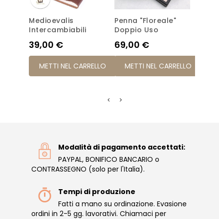
Medioevalis
Penna "Floreale"
Diari
Intercambiabili
Doppio Uso
Prez
59,
Prezzo
Prezzo
39,00 €
69,00 €
ME
METTI NEL CARRELLO
METTI NEL CARRELLO
Modalità di pagamento accettati:
PAYPAL, BONIFICO BANCARIO o
CONTRASSEGNO (solo per l'Italia).
Tempi di produzione
Fatti a mano su ordinazione. Evasione
ordini in 2-5 gg. lavorativi. Chiamaci per