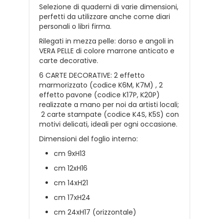
Selezione di quaderni di varie dimensioni,
perfetti da utilizzare anche come diari
personali o libri firma.
R
ilegati in mezza pelle: dorso
e angoli in
VERA PELLE di colore marrone anticato e
carte decorative
.
6 CARTE DECORATIVE: 2 effetto
marmorizzato (codice K6M, K7M) , 2
effetto pavone (codice K17P, K20P)
realizzate a mano per noi da artisti locali;
2 carte stampate (codice K4S, K5S) con
motivi delicati, ideali per ogni occasione.
Dimensioni del foglio interno:
cm 9xH13
cm 12xH16
cm 14xH21
cm 17xH24
cm 24xH17 (orizzontale)