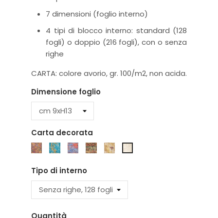
7 dimensioni (foglio interno)
4 tipi di blocco interno: standard (128
fogli) o doppio (216 fogli), con o senza
righe
CARTA: colore avorio, gr. 100/m2, non acida.
Dimensione foglio
Carta decorata
K6M
K7M
K17P
K18P
K4S
K5S
Tipo di interno
Quantità