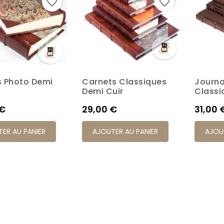
favorite_border
favorite_border
 Photo Demi
Carnets Classiques
Journa
K7M
K17P
K20P
K4S
K6M
K7M
K17P
K20P
K4S
Demi Cuir
Classi
Prix
Prix
 €
29,00 €
31,00 
ER AU PANIER
AJOUTER AU PANIER
AJOU