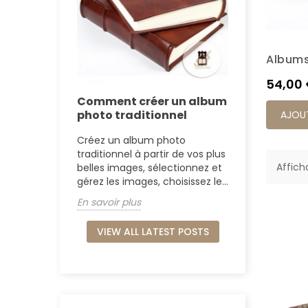
Albums
Prix
54,00
Comment créer un album
photo traditionnel
AJOUT
Créez un album photo
traditionnel à partir de vos plus
Afficha
belles images, sélectionnez et
gérez les images, choisissez le...
En savoir plus
VIEW ALL LATEST POSTS