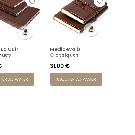
favorite_border
favorite_border
ux Cuir
Medioevalis
Livres 
Brun
Rouge
Noir
Miel
Turquoise
ques
Classiques
L'anci
Prix
Prix
€
31,00 €
59,00
TER AU PANIER
AJOUTER AU PANIER
AJOU