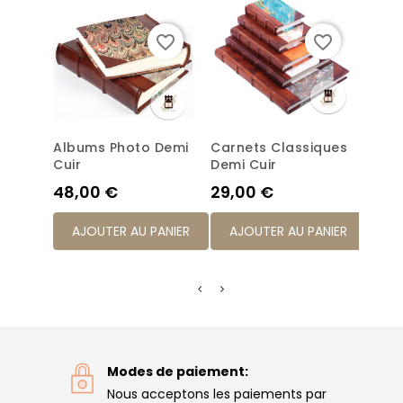
favorite_border
favorite_border
Albums Photo Demi
Carnets Classiques
Jour
Cuir
Demi Cuir
Clas
Prix
Prix
Prix
48,00 €
29,00 €
31,0
AJOUTER AU PANIER
AJOUTER AU PANIER
AJ
Modes de paiement:
Nous acceptons les paiements par