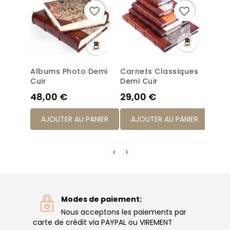
favorite_border
favorite_border
Albums Photo Demi
Carnets Classiques
Jour
Cuir
Demi Cuir
Clas
Prix
Prix
Prix
48,00 €
29,00 €
31,0
AJOUTER AU PANIER
AJOUTER AU PANIER
AJ
Modes de paiement:
Nous acceptons les paiements par
carte de crédit via PAYPAL ou VIREMENT