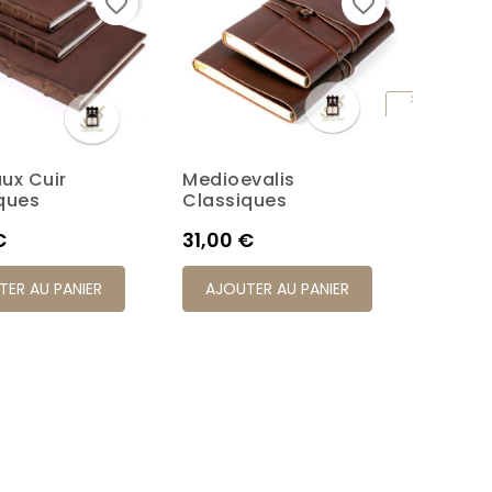
favorite_border
favorite_border
ux Cuir
Medioevalis
Livres 
Brun
Rouge
Noir
Miel
Turquoise
ques
Classiques
L'anci
Prix
Prix
€
31,00 €
59,00
TER AU PANIER
AJOUTER AU PANIER
AJOU