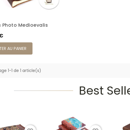
 Photo Medioevalis
Brun
Rouge
Noir
 €
ER AU PANIER
ge 1-1 de 1 article(s)
Best Sell