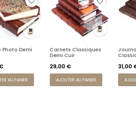
favorite_border
favorite_border
 Photo Demi
Carnets Classiques
Journa
K7M
K17P
K20P
K4S
K6M
K7M
K17P
K20P
K4S
Demi Cuir
Classi
Prix
Prix
 €
29,00 €
31,00 
ER AU PANIER
AJOUTER AU PANIER
AJOU