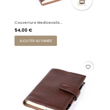
Couverture Medioevalis...
Prix
54,00 €
AJOUTER AU PANIER
favorite_border