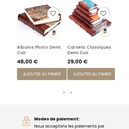
favorite_border
favorite_border
Albums Photo Demi
Carnets Classiques
Jour
Cuir
Demi Cuir
Clas
Prix
Prix
Prix
48,00 €
29,00 €
31,0
AJOUTER AU PANIER
AJOUTER AU PANIER
AJ
Modes de paiement:
Nous acceptons les paiements par