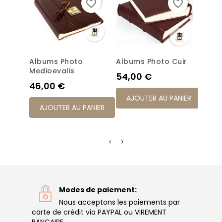
favorite_border
favorite_border
Albums Photo
Albums Photo Cuir
Albu
Medioevalis
Colo
Prix
54,00 €
Prix
Prix
46,00 €
32,
AJOUTER AU PANIER
AJOUTER AU PANIER
AJ
Modes de paiement:
Nous acceptons les paiements par
carte de crédit via PAYPAL ou VIREMENT
BANCAIRE.