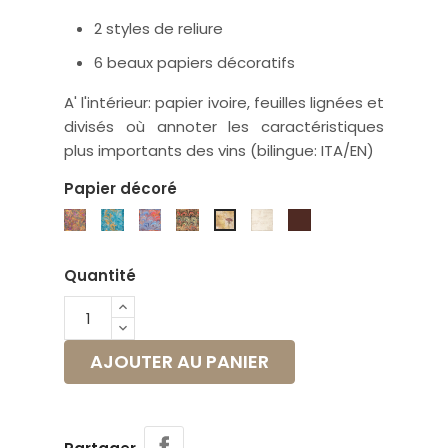
2 styles de reliure
6 beaux papiers décoratifs
A' l'intérieur: papier ivoire, feuilles lignées et
divisés où annoter les caractéristiques
plus importants des vins (bilingue: ITA/EN)
Papier décoré
K6M
K7M
K17P
K20P
K5S
Cuir
K4S
Quantité
AJOUTER AU PANIER