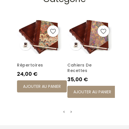
favorite_border
favorite_border
Répertoires
Cahiers De
Jour
Recettes
Prix
Prix
24,00 €
32,
Prix
35,00 €
AJOUTER AU PANIER
AJ
AJOUTER AU PANIER