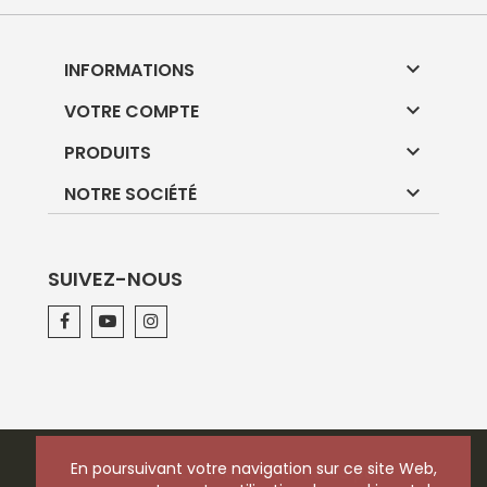

INFORMATIONS

VOTRE COMPTE

PRODUITS

NOTRE SOCIÉTÉ
SUIVEZ-NOUS
En poursuivant votre navigation sur ce site Web,
En poursuivant votre navigation sur ce site Web,
© 2026 - Logiciel e-commerce par