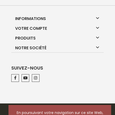

INFORMATIONS

VOTRE COMPTE

PRODUITS

NOTRE SOCIÉTÉ
SUIVEZ-NOUS
En poursuivant votre navigation sur ce site Web,
En poursuivant votre navigation sur ce site Web,
© 2026 - Logiciel e-commerce par