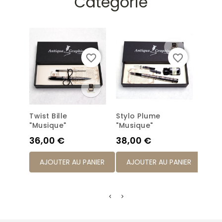
Catégorie
favorite_border
favorite_border
Twist Bille
Stylo Plume
Styl
"Musique"
"Musique"
"Mus
Prix
Prix
Prix
36,00 €
38,00 €
38,
AJOUTER AU PANIER
AJOUTER AU PANIER
AJ