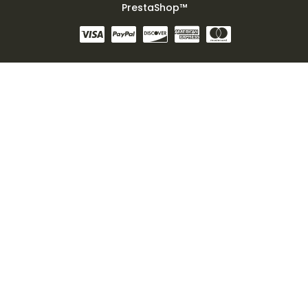
PrestaShop™