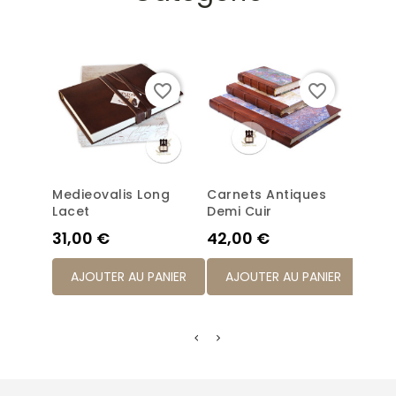
favorite_border
favorite_border
Medieovalis Long
Carnets Antiques
Medi
Lacet
Demi Cuir
Clas
Prix
Prix
Prix
31,00 €
42,00 €
31,0
AJOUTER AU PANIER
AJOUTER AU PANIER
AJ