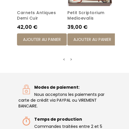
Carnets Antiques
Petit Scriptorium
Carn
Demi Cuir
Medioevalis
Demi
Prix
Prix
Prix
42,00 €
39,00 €
29,
AJOUTER AU PANIER
AJOUTER AU PANIER
AJ
Modes de paiement:
Nous acceptons les paiements par
carte de crédit via PAYPAL ou VIREMENT
BANCAIRE.
Temps de production
Commandes traitées entre 2 et 5